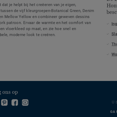
at je helpt bij het creëeren van je eigen,
Hom
 tussen de vijf kleurgroepen-Botanical Green, Denim
besc
d en Mellow Yellow en combineer geweven dessins
ork patroon. Ervaar de warmte en het comfort van
In
en vloerkleed op maat, en zie hoe snel en
Sl
bele, moderne look te creëren.
Th
Wo
g ons op
olg
Ga
Word
Kijk
U 
ns
naar
fan
op
olg
GA 
p
onze
op
YouTube