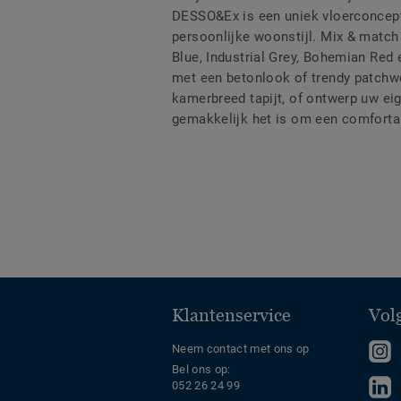
DESSO&Ex is een uniek vloerconcept d
persoonlijke woonstijl. Mix & match
Blue, Industrial Grey, Bohemian Re
met een betonlook of trendy patchw
kamerbreed tapijt, of ontwerp uw eig
gemakkelijk het is om een comforta
Klantenservice
Vol
V
Neem contact met ons op
Bel ons op:
o
V
052 26 24 99
o