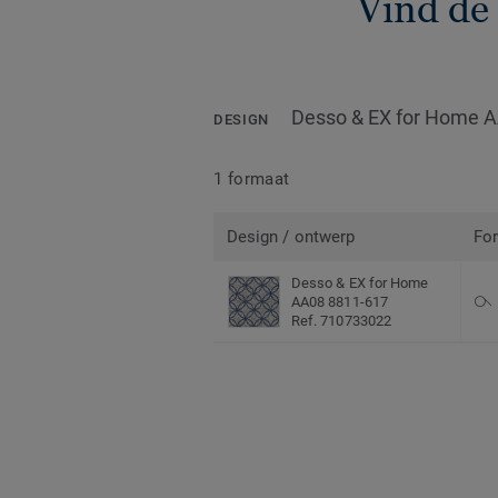
Vind de
Desso & EX for Home 
DESIGN
1 formaat
Design / ontwerp
Fo
Desso & EX for Home
AA08 8811-617
Ref. 710733022