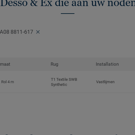
 Desso & Ex die aan uw noden
AA08 8811-617
rmaat
Rug
Installation
T1 Textile SWB
Rol 4 m
Vastlijmen
Synthetic