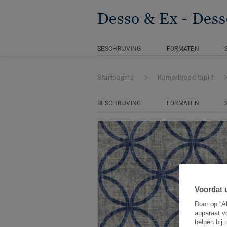
Desso & Ex
- Des
BESCHRIJVING
FORMATEN
Startpagina
Kamerbreed tapijt
BESCHRIJVING
FORMATEN
Voordat u
Door op “A
apparaat v
helpen bij