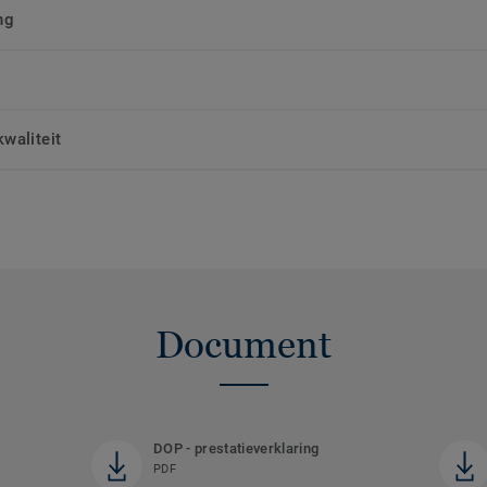
ng
waliteit
Document
DOP - prestatieverklaring
PDF