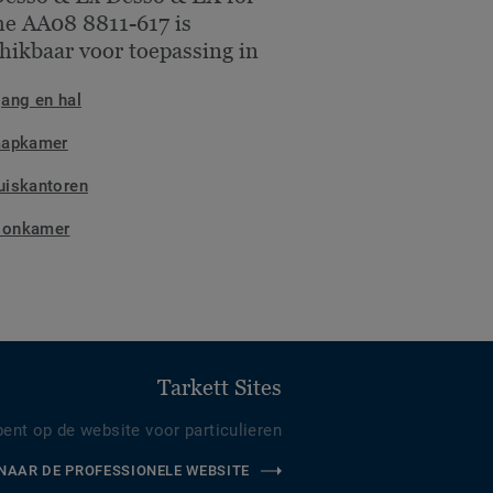
e AA08 8811-617 is
hikbaar voor toepassing in
gang en hal
aapkamer
uiskantoren
onkamer
Tarkett Sites
bent op de website voor particulieren
NAAR DE PROFESSIONELE WEBSITE