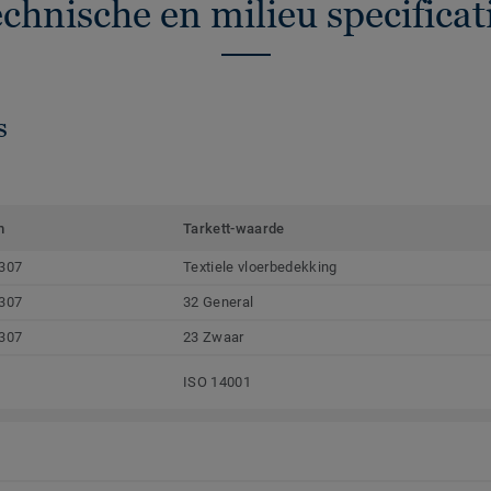
chnische en milieu specificat
s
m
Tarkett-waarde
307
Textiele vloerbedekking
307
32 General
307
23 Zwaar
ISO 14001