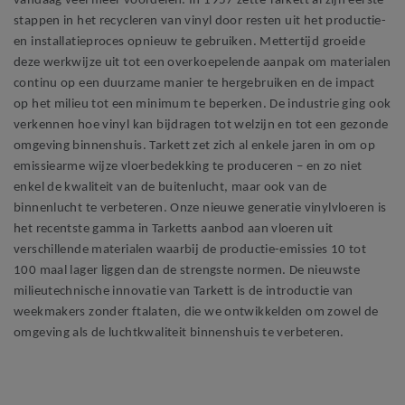
vandaag veel meer voordelen. In 1957 zette Tarkett al zijn eerste
stappen in het recycleren van vinyl door resten uit het productie-
en installatieproces opnieuw te gebruiken. Mettertijd groeide
deze werkwijze uit tot een overkoepelende aanpak om materialen
continu op een duurzame manier te hergebruiken en de impact
op het milieu tot een minimum te beperken. De industrie ging ook
verkennen hoe vinyl kan bijdragen tot welzijn en tot een gezonde
omgeving binnenshuis. Tarkett zet zich al enkele jaren in om op
emissiearme wijze vloerbedekking te produceren – en zo niet
enkel de kwaliteit van de buitenlucht, maar ook van de
binnenlucht te verbeteren. Onze nieuwe generatie vinylvloeren is
het recentste gamma in Tarketts aanbod aan vloeren uit
verschillende materialen waarbij de productie-emissies 10 tot
100 maal lager liggen dan de strengste normen. De nieuwste
milieutechnische innovatie van Tarkett is de introductie van
weekmakers zonder ftalaten, die we ontwikkelden om zowel de
omgeving als de luchtkwaliteit binnenshuis te verbeteren.