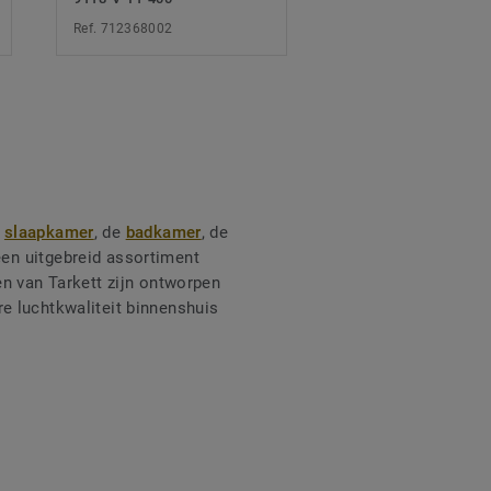
Ref. 712368002
Ref. 280043008
e
slaapkamer
, de
badkamer
, de
 een uitgebreid assortiment
n van Tarkett zijn ontworpen
e luchtkwaliteit binnenshuis