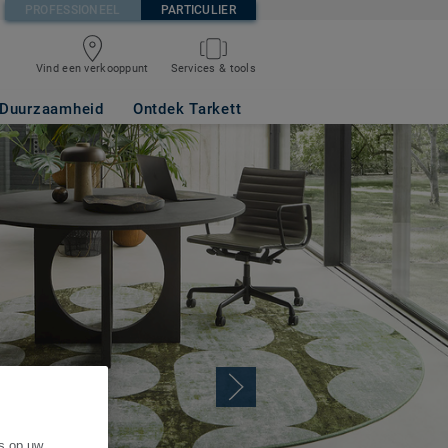
PROFESSIONEEL
PARTICULIER
Vind een verkooppunt
Services & tools
Duurzaamheid
Ontdek Tarkett
es op uw