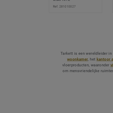
Ref. 281010027
Tarkett is een wereldleider i
woonkamer
, het
kantoor 
vloerproducten, waaronder
v
om mensvriendelijke ruimtes