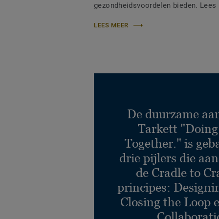
gezondheidsvoordelen bieden. Lees h
LEES MEER
De duurzame aa
Tarkett "Doing
Together." is geb
drie pijlers die aan
de Cradle to C
principes: Designin
Closing the Loop 
Collaborati