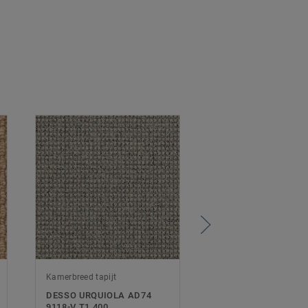
Kamerbreed tapijt
Luxe vinyltegels
DESSO URQUIOLA AD74
DELICATE OAK WA
9118-V T1 400
NATURAL