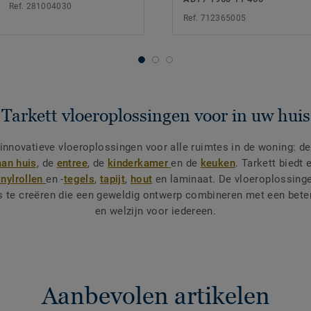
Ref. 281004030
Ref. 712365005
Tarkett vloeroplossingen voor in uw huis
n innovatieve vloeroplossingen voor alle ruimtes in de woning: d
aan huis
, de
entree
, de
kinderkamer
en de
keuken
. Tarkett biedt
inylrollen
en -
tegels
,
tapijt
,
hout
en laminaat. De vloeroplossinge
 te creëren die een geweldig ontwerp combineren met een beter
en welzijn voor iedereen.
Aanbevolen artikelen