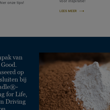
voor inspiratie!
ier onze tips!
LEES MEER
npak van
 Good.
aseerd op
sluiten bij
radle®-
g for Life,
en Driving
on.