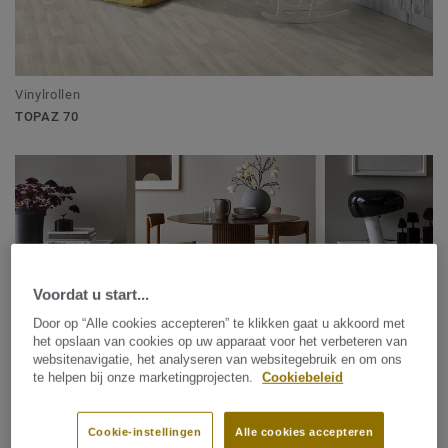
Vinylrollen
TOPAZ 70
Voordat u start...
Door op “Alle cookies accepteren” te klikken gaat u akkoord met
het opslaan van cookies op uw apparaat voor het verbeteren van
websitenavigatie, het analyseren van websitegebruik en om ons
te helpen bij onze marketingprojecten.
Cookiebeleid
Parket
HERITAGE
Cookie-instellingen
Alle cookies accepteren