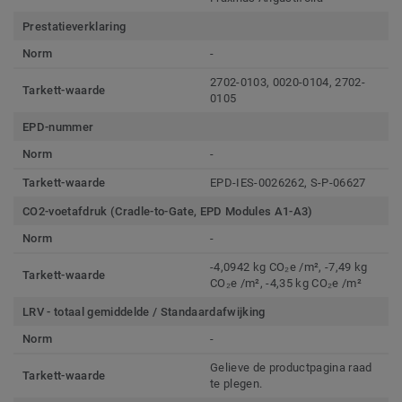
Prestatieverklaring
Norm
-
2702-0103, 0020-0104, 2702-
Tarkett-waarde
0105
EPD-nummer
Norm
-
Tarkett-waarde
EPD-IES-0026262, S-P-06627
CO2-voetafdruk (Cradle-to-Gate, EPD Modules A1-A3)
Norm
-
-4,0942 kg CO₂e /m², -7,49 kg
Tarkett-waarde
CO₂e /m², -4,35 kg CO₂e /m²
LRV - totaal gemiddelde / Standaardafwijking
Norm
-
Gelieve de productpagina raad
Tarkett-waarde
te plegen.