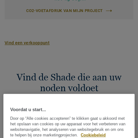
2
CO2-VOETAFDRUK VAN MIJN PROJECT
Vind een verkooppunt
Vind de Shade die aan uw
noden voldoet
Voordat u start...
FILTERS (3)
Door op “Alle cookies accepteren” te klikken gaat u akkoord met
het opslaan van cookies op uw apparaat voor het verbeteren van
websitenavigatie, het analyseren van websitegebruik en om ons
AS LINEN WHITE PLANK
te helpen bij onze marketingprojecten.
Cookiebeleid