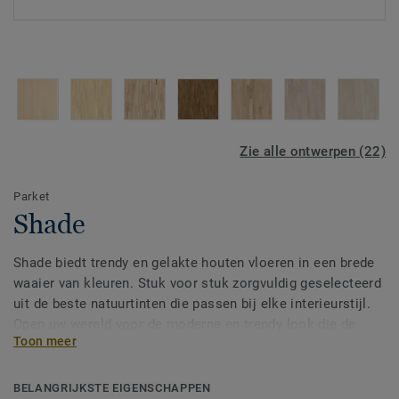
Zie alle ontwerpen (22)
Parket
Shade
Shade biedt trendy en gelakte houten vloeren in een brede
waaier van kleuren. Stuk voor stuk zorgvuldig geselecteerd
uit de beste natuurtinten die passen bij elke interieurstijl.
Open uw wereld voor de moderne en trendy look die de
Toon meer
natuur zelf voor u heeft voorzien.
BELANGRIJKSTE EIGENSCHAPPEN