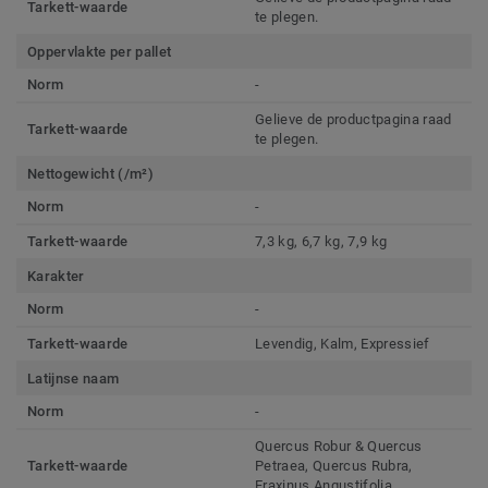
Tarkett-waarde
te plegen.
Oppervlakte per pallet
Norm
-
Gelieve de productpagina raad
Tarkett-waarde
te plegen.
Nettogewicht (/m²)
Norm
-
Tarkett-waarde
7,3 kg, 6,7 kg, 7,9 kg
Karakter
Norm
-
Tarkett-waarde
Levendig, Kalm, Expressief
Latijnse naam
Norm
-
Quercus Robur & Quercus
Tarkett-waarde
Petraea, Quercus Rubra,
Fraxinus Angustifolia