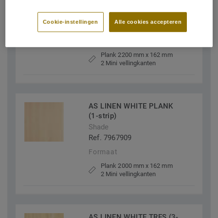
(1-strip)
Shade
Cookie-instellingen
Alle cookies accepteren
Ref. 7967908
Formaat
Plank 2200 mm x 162 mm
2 Mini vellingkanten
AS LINEN WHITE PLANK
(1-strip)
Shade
Ref. 7967909
Formaat
Plank 2000 mm x 162 mm
2 Mini vellingkanten
AS LINEN WHITE TRES (3-