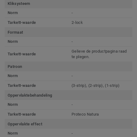
Kliksysteem
Norm
-
Tarkett-waarde
2-lock
Formaat
Norm
-
Gelieve de productpagina raad
Tarkett-waarde
te plegen.
Patroon
Norm
-
Tarkett-waarde
(3-strip), (2-strip), (1-strip)
Oppervlaktebehandeling
Norm
-
Tarkett-waarde
Proteco Natura
Oppervlakte effect
Norm
-