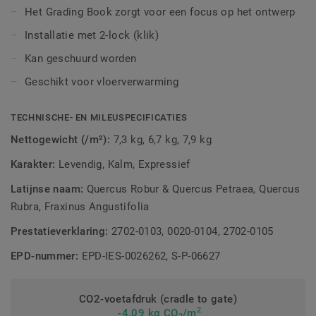
Het Grading Book zorgt voor een focus op het ontwerp
Installatie met 2-lock (klik)
Kan geschuurd worden
Geschikt voor vloerverwarming
TECHNISCHE- EN MILEUSPECIFICATIES
Nettogewicht (/m²):
7,3 kg, 6,7 kg, 7,9 kg
Karakter:
Levendig, Kalm, Expressief
Latijnse naam:
Quercus Robur & Quercus Petraea, Quercus
Rubra, Fraxinus Angustifolia
Prestatieverklaring:
2702-0103, 0020-0104, 2702-0105
EPD-nummer:
EPD-IES-0026262, S-P-06627
CO2-voetafdruk (cradle to gate)
2
-4.09 kg CO
/m