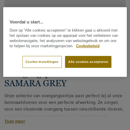
Voordat u start...
Door op “Alle cookies accepteren” te klikken gaat u akkoord met
het opslaan van cookies op uw apparaat voor het verbeteren van
websitenavigatie, het analyseren van websitegebruik en om ons
te helpen bij onze marketingprojecten.
Cookiebeleid
Zie alle ontwerpen (38)
Cookie-instellingen
Alle cookies accepteren
Accessoires
Overgangsprofiel laminaat -
SAMARA GREY
Onze selectie van overgangsstrips past perfect bij al onze
laminaatvloeren voor een perfecte afwerking. Ze zorgen
voor een vloeiende overgang tussen verschillende vloeren,
van een kamer naar een andere, of in een kamer als
Toon meer
verschillende vloeren worden gebruikt. Onze
overgangsstrips zijn gemaakt van PEFCTM-gecertificeerd