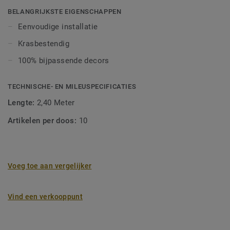
hout. Ze hebben een formaat van 10x44x2400 mm. Zeer
BELANGRIJKSTE EIGENSCHAPPEN
eenvoudig te installeren, ze zijn ook krasbestendig en
Eenvoudige installatie
duurzaam.
Krasbestendig
100% bijpassende decors
TECHNISCHE- EN MILEUSPECIFICATIES
Lengte:
2,40 Meter
Artikelen per doos:
10
Voeg toe aan vergelijker
Vind een verkooppunt