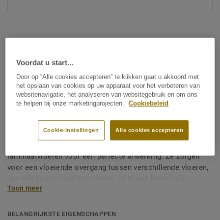
Voordat u start...
Door op “Alle cookies accepteren” te klikken gaat u akkoord met
Zie alle ontwerpen (38)
het opslaan van cookies op uw apparaat voor het verbeteren van
websitenavigatie, het analyseren van websitegebruik en om ons
te helpen bij onze marketingprojecten.
Cookiebeleid
Accessoires
Overgangsprofiel laminaat
Cookie-instellingen
Alle cookies accepteren
Onze selectie van overgangsstrips past perfect bij al onze
laminaatvloeren voor een perfecte afwerking. Ze zorgen
voor een vloeiende overgang tussen verschillende vloeren,
van een kamer naar een andere, of in een kamer als
Toon meer
verschillende vloeren worden gebruikt. Onze
overgangsstrips zijn gemaakt van PEFCTM-gecertificeerd
hout. Ze hebben een formaat van 10x44x2400 mm. Zeer
BELANGRIJKSTE EIGENSCHAPPEN