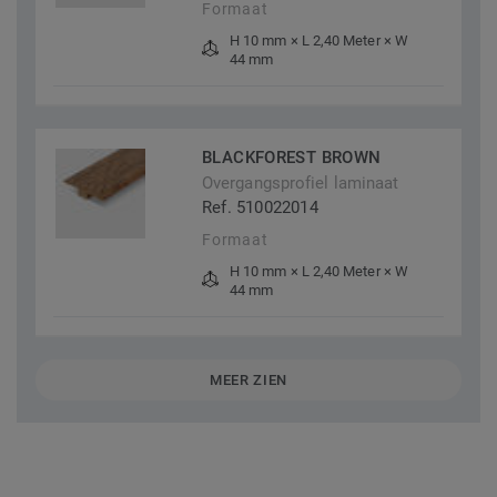
Formaat
H 10 mm × L 2,40 Meter × W
44 mm
BLACKFOREST BROWN
Overgangsprofiel laminaat
Ref. 510022014
Formaat
H 10 mm × L 2,40 Meter × W
44 mm
MEER ZIEN