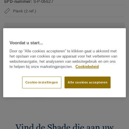
EPD-nummer:
S-P-06627
Plank (2 ref.)
CO2-voetafdruk (cradle to gate)
2
-4.09 kg CO
/m
2
Voordat u start...
CO2-VOETAFDRUK VAN MIJN PROJECT
Door op “Alle cookies accepteren” te klikken gaat u akkoord met
het opslaan van cookies op uw apparaat voor het verbeteren van
websitenavigatie, het analyseren van websitegebruik en om ons
te helpen bij onze marketingprojecten.
Cookiebeleid
Voeg toe aan vergelijker
Cookie-instellingen
Alle cookies accepteren
Vind een verkooppunt
Vind de Shade die aan uw