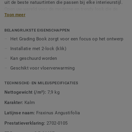
uit de beste natuurtinten die passen bij elke interieurstijl.
Open uw wereld voor de moderne en trendy look die de
Toon meer
natuur zelf voor u heeft voorzien.
BELANGRIJKSTE EIGENSCHAPPEN
Het Grading Book zorgt voor een focus op het ontwerp
Installatie met 2-lock (klik)
Kan geschuurd worden
Geschikt voor vloerverwarming
TECHNISCHE- EN MILEUSPECIFICATIES
Nettogewicht (/m²):
7,9 kg
Karakter:
Kalm
Latijnse naam:
Fraxinus Angustifolia
Prestatieverklaring:
2702-0105