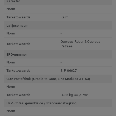
Karakter
Norm
-
Tarkett-waarde
Kalm
Latijnse naam
Norm
-
Quercus Robur & Quercus
Tarkett-waarde
Petraea
EPD-nummer
Norm
-
Tarkett-waarde
S-P-06627
CO2-voetafdruk (Cradle-to-Gate, EPD Modules A1-A3)
Norm
-
Tarkett-waarde
-4,35 kg CO₂e /m²
LRV - totaal gemiddelde / Standaardafwijking
Norm
-