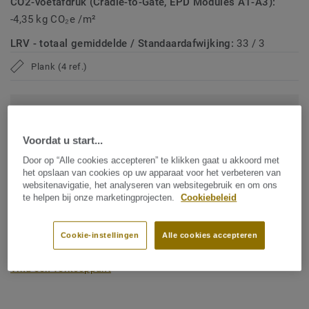
CO2-voetafdruk (Cradle-to-Gate, EPD Modules A1-A3):
-4,35 kg CO₂e /m²
LRV - totaal gemiddelde / Standaardafwijking:
33 / 3
Plank (4 ref.)
CO2-voetafdruk (cradle to gate)
2
-4.09 kg CO
/m
2
Voordat u start...
CO2-VOETAFDRUK VAN MIJN PROJECT
Door op “Alle cookies accepteren” te klikken gaat u akkoord met
het opslaan van cookies op uw apparaat voor het verbeteren van
websitenavigatie, het analyseren van websitegebruik en om ons
te helpen bij onze marketingprojecten.
Cookiebeleid
Voeg toe aan vergelijker
Cookie-instellingen
Alle cookies accepteren
Vind een verkooppunt