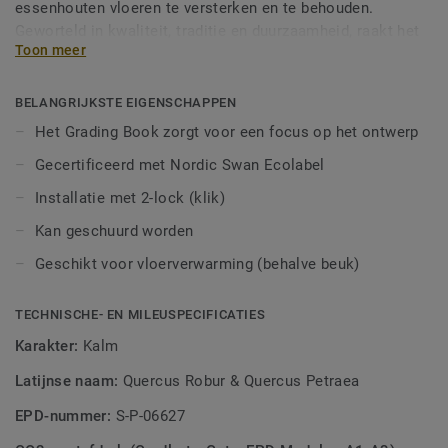
essenhouten vloeren te versterken en te behouden.
Geworteld in kwaliteit, traditie en duurzaamheid, raakt het
Toon meer
unieke karakter van elke houtsoort nooit uit de mode.
Behandeld met lak om de kenmerkende nerf en structuur
van elke plank te beschermen.
BELANGRIJKSTE EIGENSCHAPPEN
Het Grading Book zorgt voor een focus op het ontwerp
Gecertificeerd met Nordic Swan Ecolabel
Installatie met 2-lock (klik)
Kan geschuurd worden
Geschikt voor vloerverwarming (behalve beuk)
TECHNISCHE- EN MILEUSPECIFICATIES
Karakter:
Kalm
Latijnse naam:
Quercus Robur & Quercus Petraea
EPD-nummer:
S-P-06627