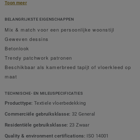
Toon meer
kleurgroepen-Botanical Green, Denim Blue, Industrial Grey,
Bohemian Red en Mellow Yellow en combineer geweven
dessins met een betonlook of trendy patchwork patroon.
BELANGRIJKSTE EIGENSCHAPPEN
Ervaar de warmte en het comfort van kamerbreed tapijt, of
Mix & match voor een persoonlijke woonstijl
ontwerp uw eigen vloerkleed op maat, en zie hoe snel en
Geweven dessins
gemakkelijk het is om een comfortabele, moderne look te
creëren.
Betonlook
Trendy patchwork patronen
Beschikbaar als kamerbreed tapijt of vloerkleed op
maat
TECHNISCHE- EN MILEUSPECIFICATIES
Producttype:
Textiele vloerbedekking
Commerciële gebruiksklasse:
32 General
Residentiële gebruiksklasse:
23 Zwaar
Quality & environment certifications:
ISO 14001