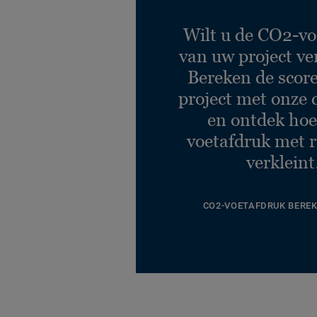
Wilt u de CO2-vo
van uw project ve
Bereken de scor
project met onze 
en ontdek hoe
voetafdruk met r
verkleint
CO2-VOETAFDRUK BERE