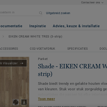
Contacteer ons
Uitgebreid zoeken
REAM WHITE TRES (3-strip)
ocumentatie
Inspiratie
Advies, keuze & installatie
EIKEN CREAM WHITE TRES (3-strip)
ACCESSOIRES
CO2-VOETAFDRUK
SPECIFICATIES
DOC
Parket
 Visualizer
Shade - EIKEN CREAM W
strip)
Shade biedt trendy en gelakte houten vlo
van kleuren. Stuk voor stuk zorgvuldig ge
natuurtinten die passen bij elke interieur
Toon meer
voor de moderne en trendy look die de na
voorzien.