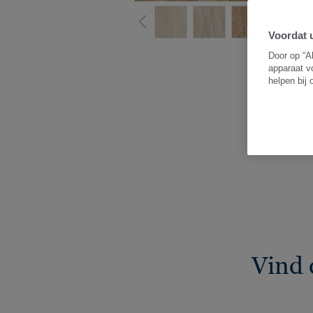
Voordat u
Z
Door op “A
apparaat v
helpen bij
Vind 