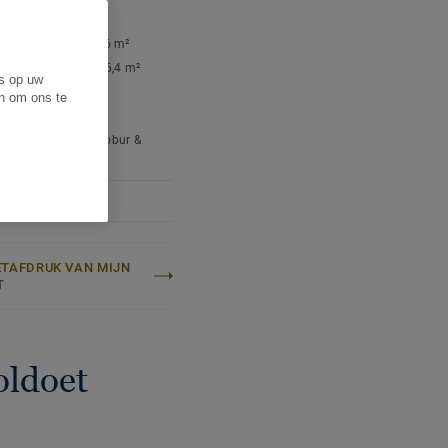
ISCHE- EN
SPECIFICATIES
lakte per doos:
2,66 m²
akte per pallet:
106,4 m²
es op uw
ewicht (/m²):
6,7 kg
en om ons te
er:
Levendig
se naam:
Quercus Robur &
s Petraea
ETAFDRUK VAN MIJN
T
oldoet