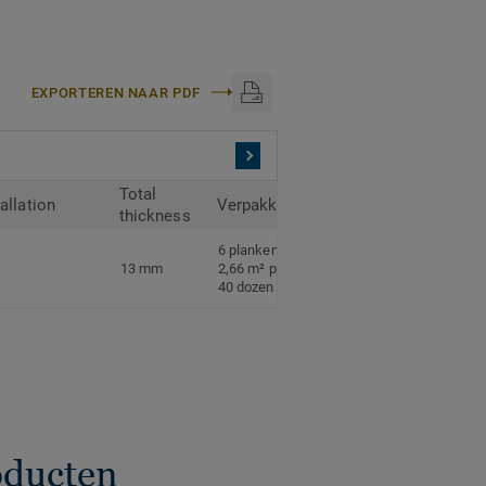
EXPORTEREN NAAR PDF
Total
tallation
Verpakking
thickness
6 planken per doos
13 mm
2,66 m² per doos
40 dozen per pallet
oducten