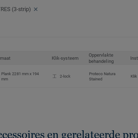
ES (3-strip)
Oppervlakte
rmaat
Klik-systeem
Ins
behandeling
Plank 2281 mm x 194
Proteco Natura
2-lock
Klik
mm
Stained
ccessoires en gerelateerde pr