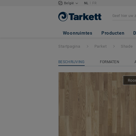
|
België
NL
FR
Shade
- EIKEN C
Woonruimtes
Producten
D
Startpagina
Parket
Shade
BESCHRIJVING
FORMATEN
Room