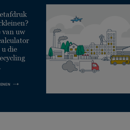
etafdruk
rkleinen?
e van uw
calculator
 u die
ecycling
.
KENEN