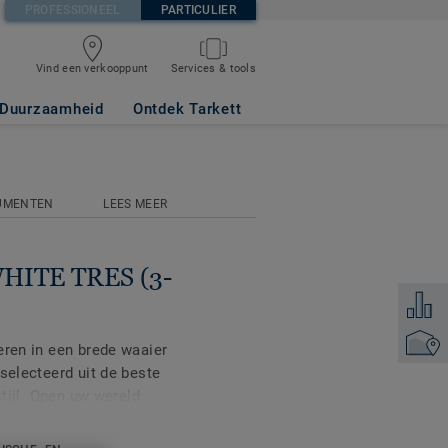
PROFESSIONEEL
PARTICULIER
Vind een verkooppunt
Services & tools
Duurzaamheid
Ontdek Tarkett
UMENTEN
LEES MEER
HITE TRES (3-
Voeg to
Vind ee
eren in een brede waaier
selecteerd uit de beste
stijl. Open uw wereld
tuur zelf voor u heeft