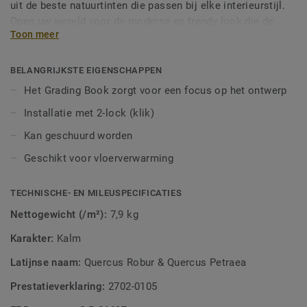
uit de beste natuurtinten die passen bij elke interieurstijl.
Open uw wereld voor de moderne en trendy look die de
Toon meer
natuur zelf voor u heeft voorzien.
BELANGRIJKSTE EIGENSCHAPPEN
Het Grading Book zorgt voor een focus op het ontwerp
Installatie met 2-lock (klik)
Kan geschuurd worden
Geschikt voor vloerverwarming
TECHNISCHE- EN MILEUSPECIFICATIES
Nettogewicht (/m²):
7,9 kg
Karakter:
Kalm
Latijnse naam:
Quercus Robur & Quercus Petraea
Prestatieverklaring:
2702-0105