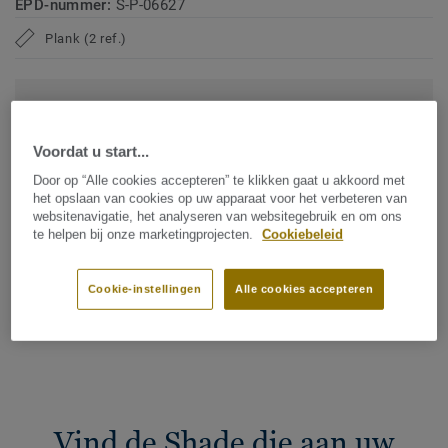
EPD-nummer:
S-P-06627
Plank (2 ref.)
CO2-voetafdruk (cradle to gate)
2
-4.09 kg CO
/m
2
Voordat u start...
CO2-VOETAFDRUK VAN MIJN PROJECT
Door op “Alle cookies accepteren” te klikken gaat u akkoord met
het opslaan van cookies op uw apparaat voor het verbeteren van
websitenavigatie, het analyseren van websitegebruik en om ons
te helpen bij onze marketingprojecten.
Cookiebeleid
Voeg toe aan vergelijker
Cookie-instellingen
Alle cookies accepteren
Vind een verkooppunt
Vind de Shade die aan uw