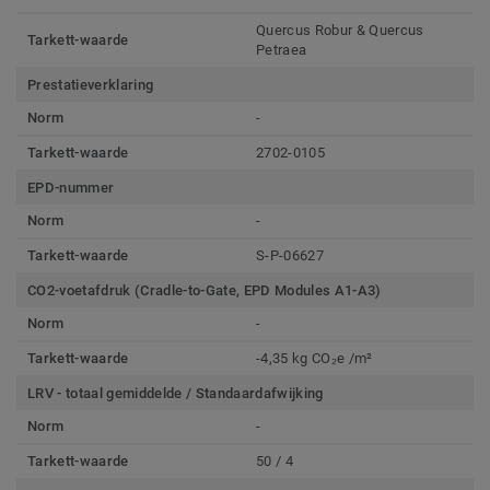
Quercus Robur & Quercus
Tarkett-waarde
Petraea
Prestatieverklaring
Norm
-
Tarkett-waarde
2702-0105
EPD-nummer
Norm
-
Tarkett-waarde
S-P-06627
CO2-voetafdruk (Cradle-to-Gate, EPD Modules A1-A3)
Norm
-
Tarkett-waarde
-4,35 kg CO₂e /m²
LRV - totaal gemiddelde / Standaardafwijking
Norm
-
Tarkett-waarde
50 / 4