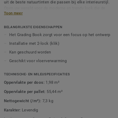
uit de beste natuurtinten die passen bij elke interieurstijl.
Open uw wereld voor de moderne en trendy look die de
Toon meer
natuur zelf voor u heeft voorzien.
BELANGRIJKSTE EIGENSCHAPPEN
Het Grading Book zorgt voor een focus op het ontwerp
Installatie met 2-lock (klik)
Kan geschuurd worden
Geschikt voor vloerverwarming
TECHNISCHE- EN MILEUSPECIFICATIES
Oppervlakte per doos:
1,98 m²
Oppervlakte per pallet:
55,44 m²
Nettogewicht (/m²):
7,3 kg
Karakter:
Levendig