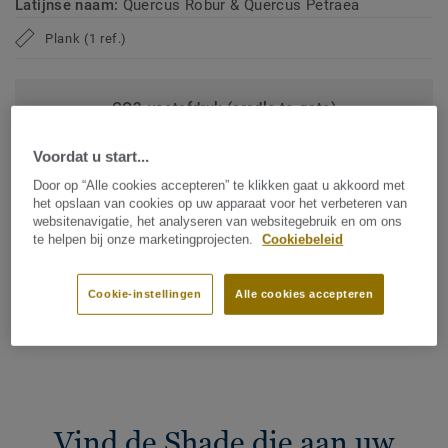
Latijnse naam:
Quercus Robur & Quercus Petraea
Plank (1 ref.)
CO2-voetafdruk (cradle to gate)
2
-4.09 kg CO
/m
2
Voordat u start...
CO2-VOETAFDRUK VAN MIJN PROJECT
Door op “Alle cookies accepteren” te klikken gaat u akkoord met
het opslaan van cookies op uw apparaat voor het verbeteren van
websitenavigatie, het analyseren van websitegebruik en om ons
te helpen bij onze marketingprojecten.
Cookiebeleid
Voeg toe aan vergelijker
Cookie-instellingen
Alle cookies accepteren
Vind een verkooppunt
Vind de Shade die aan uw