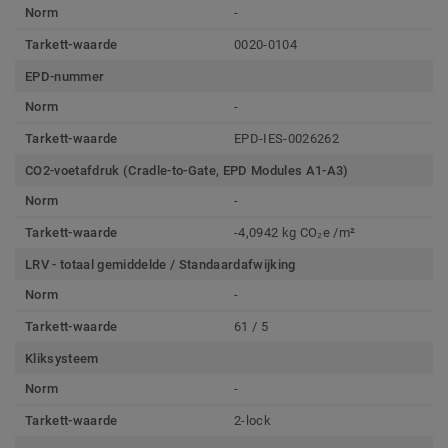
Norm
-
Tarkett-waarde
0020-0104
EPD-nummer
Norm
-
Tarkett-waarde
EPD-IES-0026262
CO2-voetafdruk (Cradle-to-Gate, EPD Modules A1-A3)
Norm
-
Tarkett-waarde
-4,0942 kg CO₂e /m²
LRV - totaal gemiddelde / Standaardafwijking
Norm
-
Tarkett-waarde
61 / 5
Kliksysteem
Norm
-
Tarkett-waarde
2-lock