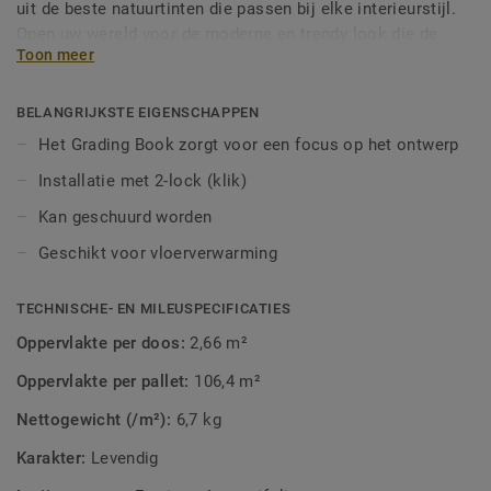
uit de beste natuurtinten die passen bij elke interieurstijl.
Open uw wereld voor de moderne en trendy look die de
Toon meer
natuur zelf voor u heeft voorzien.
BELANGRIJKSTE EIGENSCHAPPEN
Het Grading Book zorgt voor een focus op het ontwerp
Installatie met 2-lock (klik)
Kan geschuurd worden
Geschikt voor vloerverwarming
TECHNISCHE- EN MILEUSPECIFICATIES
Oppervlakte per doos:
2,66 m²
Oppervlakte per pallet:
106,4 m²
Nettogewicht (/m²):
6,7 kg
Karakter:
Levendig