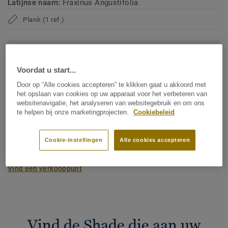
Latijnse naam:
Fraxinus Angustifolia
Plank (1 ref.)
CO2-voetafdruk (cradle to gate)
2
-4.09 kg CO
/m
2
Voordat u start...
CO2-VOETAFDRUK VAN MIJN PROJECT
Door op “Alle cookies accepteren” te klikken gaat u akkoord met
het opslaan van cookies op uw apparaat voor het verbeteren van
websitenavigatie, het analyseren van websitegebruik en om ons
te helpen bij onze marketingprojecten.
Cookiebeleid
Voeg toe aan vergelijker
Cookie-instellingen
Alle cookies accepteren
Vind een verkooppunt
Vind de Shade die aan uw