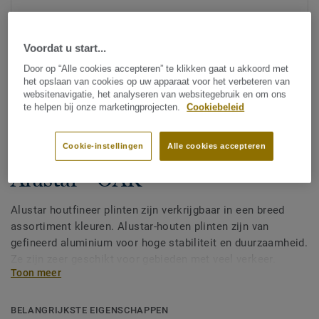
Voordat u start...
Door op “Alle cookies accepteren” te klikken gaat u akkoord met
het opslaan van cookies op uw apparaat voor het verbeteren van
websitenavigatie, het analyseren van websitegebruik en om ons
te helpen bij onze marketingprojecten.
Cookiebeleid
Zie alle ontwerpen (39)
Cookie-instellingen
Alle cookies accepteren
Accessoires
Alustar - OAK
Alustar houtfineer plinten zijn verkrijgbaar in een breed
assortiment kleuren. Alustar-houten plinten zijn van
gefineerd aluminium voor hoge stabiliteit en duurzaamheid.
Ze zijn zeer geschikt voor gebieden met veel verkeer.
Toon meer
Verloopstukken kunnen ook als T-profielen worden
gebruikt Hout is een natuurlijk product. Kleur- en
structuurvariaties kunnen optreden.
BELANGRIJKSTE EIGENSCHAPPEN