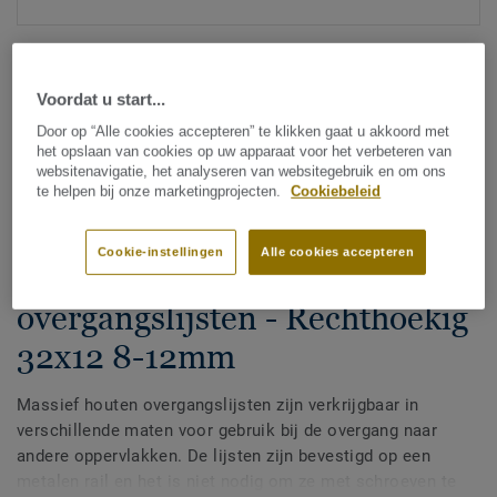
Voordat u start...
Door op “Alle cookies accepteren” te klikken gaat u akkoord met
het opslaan van cookies op uw apparaat voor het verbeteren van
websitenavigatie, het analyseren van websitegebruik en om ons
Zie alle ontwerpen (7)
te helpen bij onze marketingprojecten.
Cookiebeleid
Accessoires
Cookie-instellingen
Alle cookies accepteren
Stevige houten
overgangslijsten - Rechthoekig
32x12 8-12mm
Massief houten overgangslijsten zijn verkrijgbaar in
verschillende maten voor gebruik bij de overgang naar
andere oppervlakken. De lijsten zijn bevestigd op een
metalen rail en het is niet nodig om ze met schroeven te