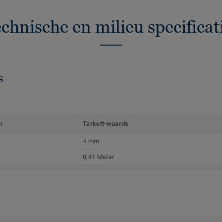
chnische en milieu specificat
CHERRY
LIGHT GREY
s
OAK
m
Tarkett-waarde
4 mm
0,41 Meter