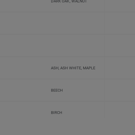
DARK OAK, WALNUT
ASH, ASH WHITE, MAPLE
BEECH
BIRCH
BLACK