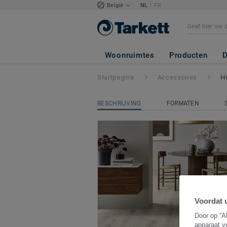
|
België
NL
FR
Herstel accessoir
Woonruimtes
Producten
D
Startpagina
Accessoires
H
BESCHRIJVING
FORMATEN
Voordat u
Door op “A
apparaat v