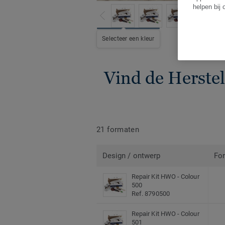
helpen bij
Z
Selecteer een kleur
Vind de Herstel
21 formaten
Design / ontwerp
Fo
Repair Kit HWO - Colour
500
Ref. 8790500
Repair Kit HWO - Colour
501