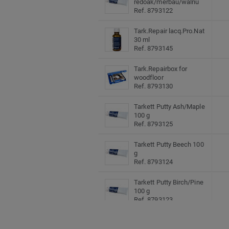
redoak/merbau/walnu
Ref. 8793122
Tark.Repair lacq.Pro.Nat
30 ml
Ref. 8793145
Tark.Repairbox for
woodfloor
Ref. 8793130
Tarkett Putty Ash/Maple
100 g
Ref. 8793125
Tarkett Putty Beech 100
g
Ref. 8793124
Tarkett Putty Birch/Pine
100 g
Ref. 8793123
Tarkett Putty Black 100
g