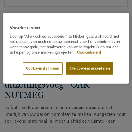
Voordat u start...
Door op “Alle cookies accepteren” te klikken gaat u akkoord met
het opslaan van cookies op uw apparaat voor het verbeteren van
websitenavigatie, het analyseren van websitegebruik en om ons
Zie alle ontwerpen (27)
te helpen bij onze marketingprojecten.
Cookiebeleid
Accessoires
Cookie-instellingen
Alle cookies accepteren
Hout geventileerde
uitzettingsvoeg - OAK
NUTMEG
Tarkett biedt een brede selectie accessoires om het
uiterlijk van uw parket compleet te maken. Aangezien hout
een levend materiaal is, moet u altijd een ruimte - een
uitzettingsvoeg - van 1,5 mm per meter grond of minimaal