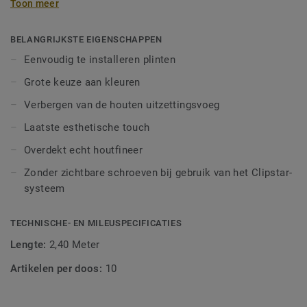
Toon meer
8 tot 10 mm tussen de vloer en de muren, de drempels, de
leidingen, trappen, schoorstenen, stenen vloeren, etc. De
dilatatievoeg kan worden weggewerkt met plinten, lijstwerk
BELANGRIJKSTE EIGENSCHAPPEN
en slangklemmen. De profielen kunnen worden
Eenvoudig te installeren plinten
geïnstalleerd met spijkers, schroeven, kleefstoffen, maar
Grote keuze aan kleuren
zijn ook geschikt voor het Tarkett Clipstar-
systeem.Clipstar fineerplinten zijn verkrijgbaar in een breed
Verbergen van de houten uitzettingsvoeg
assortiment kleuren. Clipstar is zeer gebruiksvriendelijk:
Laatste esthetische touch
plinten worden eenvoudig afzonderlijk op aan de muur
bevestigde clips gemonteerd. Hout is een natuurlijk
Overdekt echt houtfineer
product. Kleur- en structuurvariaties kunnen optreden.
Zonder zichtbare schroeven bij gebruik van het Clipstar-
systeem
TECHNISCHE- EN MILEUSPECIFICATIES
Lengte:
2,40 Meter
Artikelen per doos:
10