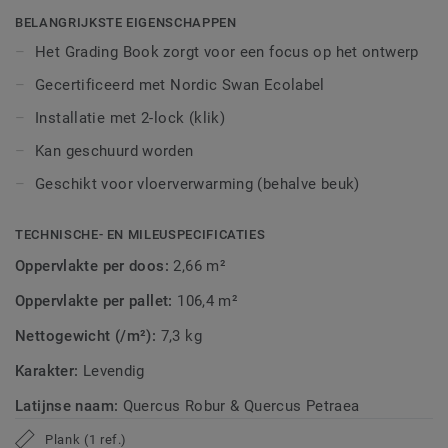
van elke plank te beschermen.
BELANGRIJKSTE EIGENSCHAPPEN
Het Grading Book zorgt voor een focus op het ontwerp
Gecertificeerd met Nordic Swan Ecolabel
Installatie met 2-lock (klik)
Kan geschuurd worden
Geschikt voor vloerverwarming (behalve beuk)
TECHNISCHE- EN MILEUSPECIFICATIES
Oppervlakte per doos:
2,66 m²
Oppervlakte per pallet:
106,4 m²
Nettogewicht (/m²):
7,3 kg
Karakter:
Levendig
Latijnse naam:
Quercus Robur & Quercus Petraea
Plank (1 ref.)