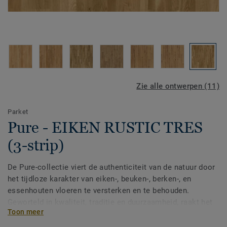
Zie alle ontwerpen (11)
Parket
Pure - EIKEN RUSTIC TRES
(3-strip)
De Pure-collectie viert de authenticiteit van de natuur door
het tijdloze karakter van eiken-, beuken-, berken-, en
essenhouten vloeren te versterken en te behouden.
Geworteld in kwaliteit, traditie en duurzaamheid, raakt het
Toon meer
unieke karakter van elke houtsoort nooit uit de mode.
Behandeld met lak om de kenmerkende nerf en structuur