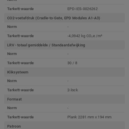
Tarkett-waarde
EPD-IES-0026262
CO2-voetafdruk (Cradle-to-Gate, EPD Modules A1-A3)
Norm
-
Tarkett-waarde
-4,0942 kg CO₂e /m²
LRV - totaal gemiddelde / Standaardafwijking
Norm
-
Tarkett-waarde
30 / 8
Kliksysteem
Norm
-
Tarkett-waarde
2-lock
Formaat
Norm
-
Tarkett-waarde
Plank 2281 mm x 194 mm
Patroon