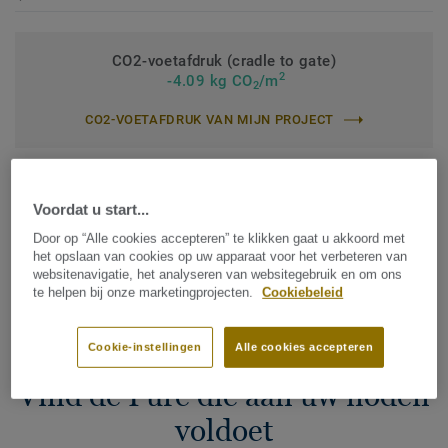
CO2-voetafdruk (cradle to gate)
2
-4.09 kg CO
/m
2
CO2-VOETAFDRUK VAN MIJN PROJECT
Voordat u start...
Voeg toe aan vergelijker
Door op “Alle cookies accepteren” te klikken gaat u akkoord met
het opslaan van cookies op uw apparaat voor het verbeteren van
websitenavigatie, het analyseren van websitegebruik en om ons
Vind een verkooppunt
te helpen bij onze marketingprojecten.
Cookiebeleid
Cookie-instellingen
Alle cookies accepteren
Vind de Pure die aan uw noden
voldoet