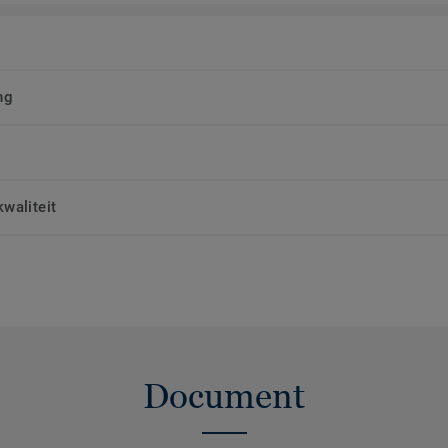
ng
waliteit
Document