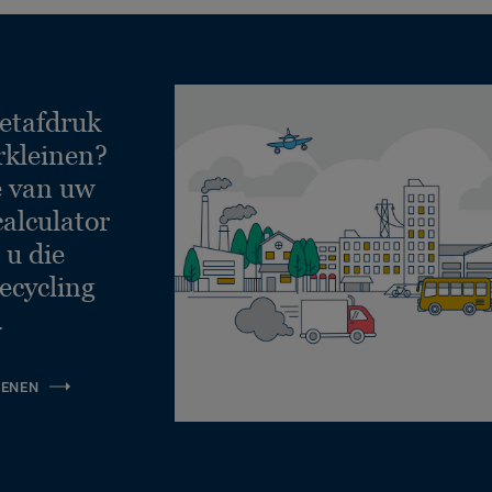
etafdruk
rkleinen?
e van uw
calculator
 u die
ecycling
.
KENEN