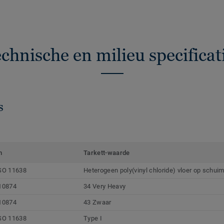
chnische en milieu specificat
s
m
Tarkett-waarde
SO 11638
Heterogeen poly(vinyl chloride) vloer op schui
10874
34 Very Heavy
10874
43 Zwaar
SO 11638
Type I