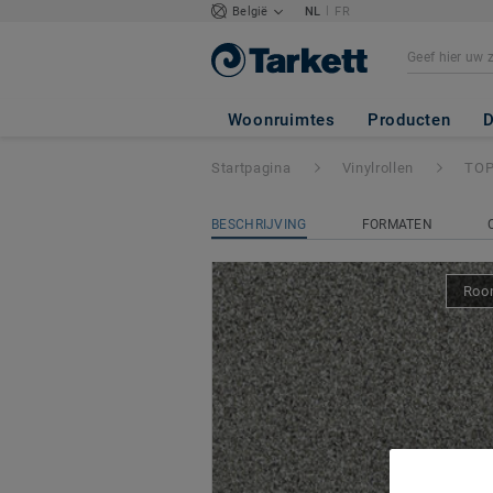
|
België
NL
FR
TOPAZ 70
- Clic
Woonruimtes
Producten
D
Startpagina
Vinylrollen
TOP
BESCHRIJVING
FORMATEN
Room