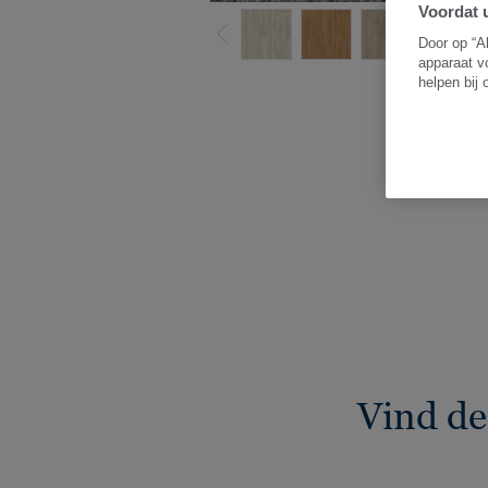
Voordat u
Door op “A
apparaat v
helpen bij
Z
Vind de