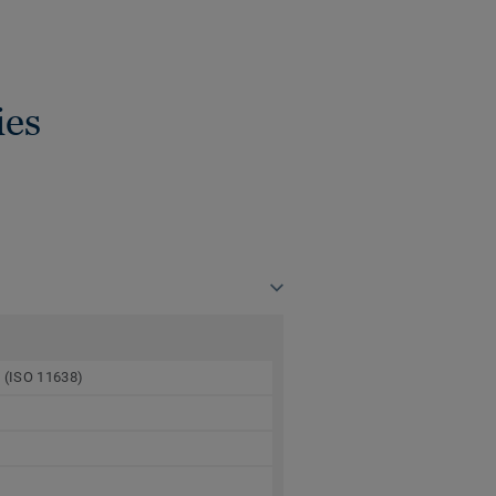
ies
m (ISO 11638)