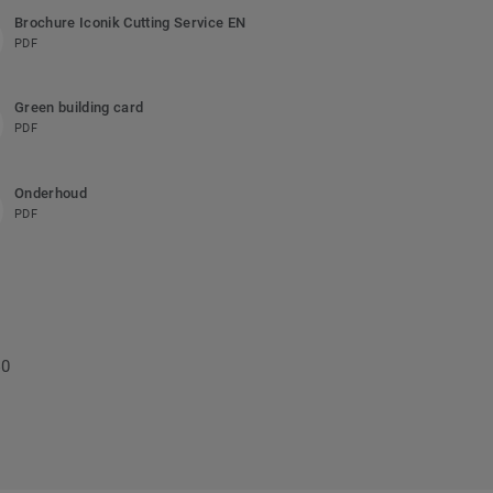
Brochure Iconik Cutting Service EN
PDF
Green building card
PDF
Onderhoud
PDF
40