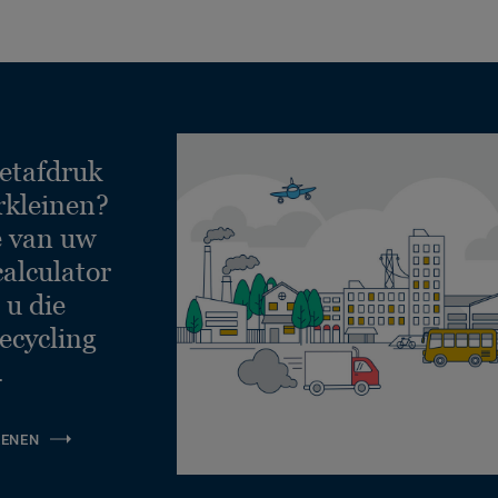
etafdruk
rkleinen?
e van uw
calculator
 u die
ecycling
.
KENEN