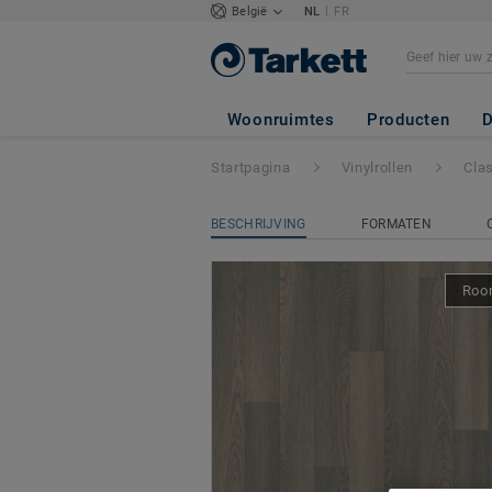
|
België
NL
FR
Classic 40
- West
Woonruimtes
Producten
D
Startpagina
Vinylrollen
Cla
BESCHRIJVING
FORMATEN
Room