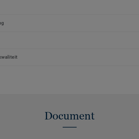
ng
waliteit
Document