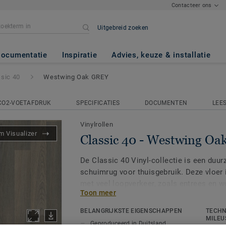
Contacteer ons
Uitgebreid zoeken
wing Oak GREY
ocumentatie
Inspiratie
Advies, keuze & installatie
ssic 40
Westwing Oak GREY
CO2-VOETAFDRUK
SPECIFICATIES
DOCUMENTEN
LEE
Vinylrollen
 Visualizer
Classic 40 - Westwing O
De Classic 40 Vinyl-collectie is een duur
schuimrug voor thuisgebruik. Deze vloer 
met veel loopverkeer, zoals entrees en 
Toon meer
is verkrijgbaar in een combinatie van hout
effecten. Dankzij onze Extreme Protectio
BELANGRIJKSTE EIGENSCHAPPEN
TECHN
oppervlaktebehandeling is uw vloer ook n
MILEU
Geproduceerd in Duitsland