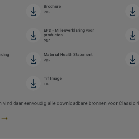
Brochure
PDF
EPD - Milieuverklaring voor
producten
PDF
iding
Material Health Statement
PDF
Tif Image
TIF
vind daar eenvoudig alle downloadbare bronnen voor Classic 