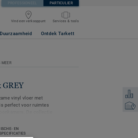
PROFESSIONEEL
PARTICULIER
Vind een verkooppunt
Services & tools
Duurzaamheid
Ontdek Tarkett
S MEER
ak GREY
Voeg to
zame vinyl vloer met
is perfect voor ruimtes
Vind ee
woonkamers. De collectie
-, steen- en effen
n-
ISCHE- EN
og eens slijtvast en
SPECIFICATIES