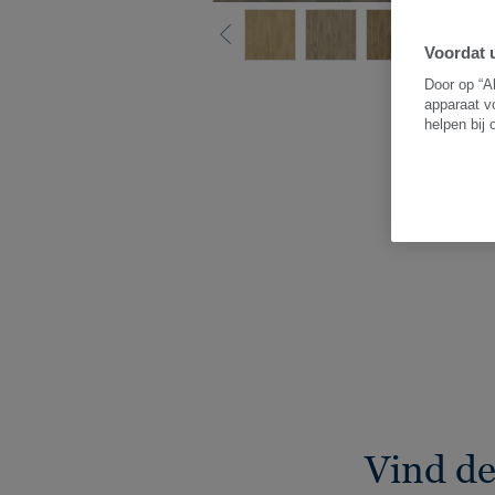
Voordat u
Z
Door op “A
apparaat v
helpen bij
Vind de