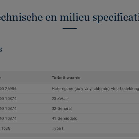
chnische en milieu specificat
s
m
Tarkett-waarde
SO 26986
Heterogene (poly vinyl chloride) vloerbedekkin
SO 10874
23 Zwaar
SO 10874
32 General
SO 10874
41 Gemiddeld
11638
Type I