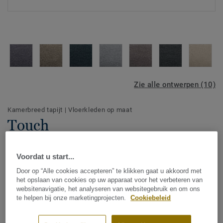
Zie alle ontwerpen (10)
Kamerbreed tapijt
|
Vloerkleden op maat
Touch
Voordat u start...
Zachte materialen zijn essentieel in de nieuwste
Door op “Alle cookies accepteren” te klikken gaat u akkoord met
interieurtrends. Veel kussens, plaids, vloerkleden en tapijt
het opslaan van cookies op uw apparaat voor het verbeteren van
maken de look & feel van het interieur eigentijds. Touch is
websitenavigatie, het analyseren van websitegebruik en om ons
te helpen bij onze marketingprojecten.
Cookiebeleid
een super zacht tapijt dat luxe en comfort aan je huis
Toon meer
toevoegt. Je zult onmiddellijk je schoenen uit willen doen